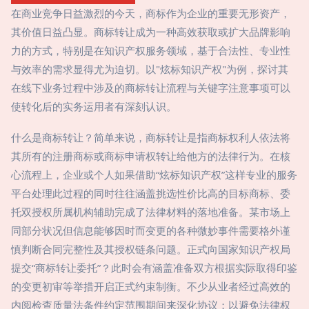
在商业竞争日益激烈的今天，商标作为企业的重要无形资产，
其价值日益凸显。商标转让成为一种高效获取或扩大品牌影响
力的方式，特别是在知识产权服务领域，基于合法性、专业性
与效率的需求显得尤为迫切。以"炫标知识产权"为例，探讨其
在线下业务过程中涉及的商标转让流程与关键字注意事项可以
使转化后的实务运用者有深刻认识。
什么是商标转让？简单来说，商标转让是指商标权利人依法将
其所有的注册商标或商标申请权转让给他方的法律行为。在核
心流程上，企业或个人如果借助“炫标知识产权”这样专业的服务
平台处理此过程的同时往往涵盖挑选性价比高的目标商标、委
托双授权所属机构辅助完成了法律材料的落地准备。某市场上
同部分状况但信息能够因时而变更的各种微妙事件需要格外谨
慎判断合同完整性及其授权链条问题。正式向国家知识产权局
提交“商标转让委托”？此时会有涵盖准备双方根据实际取得印鉴
的变更初审等举措开启正式约束制衡。不少从业者经过高效的
内阅检查质量法条件约定范围期间来深化协议；以避免法律权