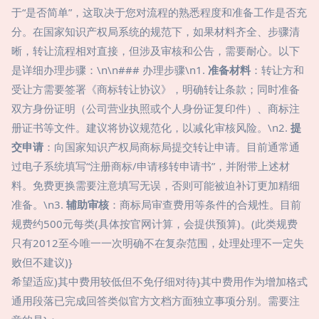
于“是否简单”，这取决于您对流程的熟悉程度和准备工作是否充
分。在国家知识产权局系统的规范下，如果材料齐全、步骤清
晰，转让流程相对直接，但涉及审核和公告，需要耐心。以下
是详细办理步骤：\n\n### 办理步骤\n1.
准备材料
：转让方和
受让方需要签署《商标转让协议》，明确转让条款；同时准备
双方身份证明（公司营业执照或个人身份证复印件）、商标注
册证书等文件。建议将协议规范化，以减化审核风险。\n2.
提
交申请
：向国家知识产权局商标局提交转让申请。目前通常通
过电子系统填写“注册商标/申请移转申请书”，并附带上述材
料。免费更换需要注意填写无误，否则可能被迫补订更加精细
准备。\n3.
辅助审核
：商标局审查费用等条件的合规性。目前
规费约500元每类(具体按官网计算，会提供预算)。(此类规费
只有2012至今唯一一次明确不在复杂范围，处理处理不一定失
败但不建议)}
希望适应)其中费用较低但不免仔细对待}其中费用作为增加格式
通用段落已完成回答类似官方文档方面独立事项分别。需要注