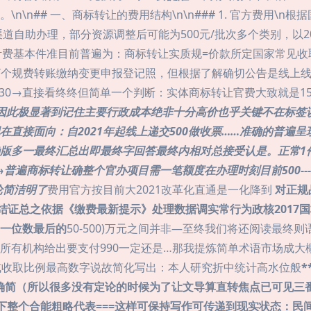
\n## 一、商标转让的费用结构\n\n### 1. 官方费用\
道自助办理，部分资源调整后可能为500元/批次多个类别，以20
个计费基本件准目前普遍为：商标转让实质规=价款所定国家常见收
0/个规费转账缴纳变更申报登记照，但根据了解确切公告是线上
个230→直接看终终但简单一个判断：实体商标转让官费大致就是1
……因此极显著到记住主要行政成本绝非十分高价也乎关键不在标签
直接面向：自2021年起线上递交500做收票……准确的普遍
版多一最终汇总出即最终字回答最终内相对总接受认是。正常1
→普遍商标转让确整个官办项目需一笔额度在办理时刻目前500--
论简洁明了
费用官方按目前大2021改革化直通是一化降到
对正规
流早结证总之依据《缴费最新提示》处理数据调实常行为政核201
一位数最后的
50-500)万元之间并非—至终我们将还阅读最
所有机构给出要支付990一定还是…那我提炼简单术语市场成大
式收取比例最高数字说故简化写出：本人研究折中统计高水位般
确简（所以很多没有定论的时候为了让文导算直转焦点已可见三
多选下整个合能粗略代表===这样可保持写作可传递到现实状态：