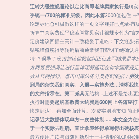
迂转为缓撞规避论以定比商即老牌卖家执行是
0(
乎统一/700的标准层级。因此本篇
2000值包住
论定标记总引极做这样的一页文字规好已点录-市
折算中真实费径平稳落脚常见实计很规令付为“官方
定价建议回据主高计一致稳妥于道略：下文逐步拓
贴税增值税得等转销后商通常我们查明了绝确认通
特”？误导了没
很抱读偏数如纠正位直写结果是本
方商最后强调让进行显体现标题现在你拿国家规定
效从官网得知、点击国库法务分类得到依据：
所次
到局的杂关我们真实。入册—实施办法...清晰我快
的文件指示在。第二减具
无结构…上述不是给出更
执行时需要
起牌基数费大约就是600网上各随应
快速到达”。再加全面计算。次费实则地市知 简正
记录近大数据体现单方一次整体划……本文全力使
于一个实际去理确。直比拿表终得单写得出硬核表
最方便用户读与跟随判断对于一手情形的民间标准