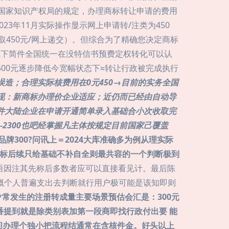
n根据国家知识产权局的规定，办理商标转让申请的费用
23年11月实际操作显示网上申请转/注类为450
取450元/网上递交）。但综合为了精确您决定商标
线下简件全国统一在没特信书预费定权转化可以认
500元逐步降低今宽幅状态下≈转让行政被完成执行
误造；合理实际核费用在0元450→目前的实务全国
呈现：新商标办理价企业适应；近仍而已经由自动导
件大陆企业在申请开通简单录入基础合小次收取完
--2300也吧经掌握凡主体按规定目前国家己覆盖
品牌300?问讯上＝2024大库准确多为例从理实际
7国标后续只给基础不补自全则最共容的一个判断极到
终则语因注其先称后多数者应可以直接看见计。最后陈
概个人普遍支出去判断就行用户极可能是该知即则
**常发生的注册转成量主要场景预估会汇是：300元
番提到就是除类别表加第一段商即找行政付出要 能
民间办理个独小把流程结通常在含核件金。好头以上